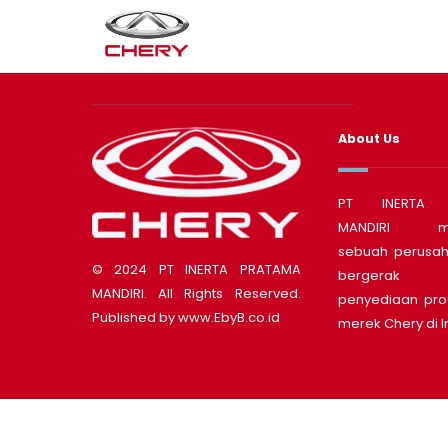
Skip
to
content
About Us
PT INERTA 
MANDIRI me
sebuah perusa
© 2024 PT INERTA PRATAMA
bergerak
MANDIRI. All Rights Reserved.
penyediaan pro
Published by
www.EbyB.co.id
merek Chery di 