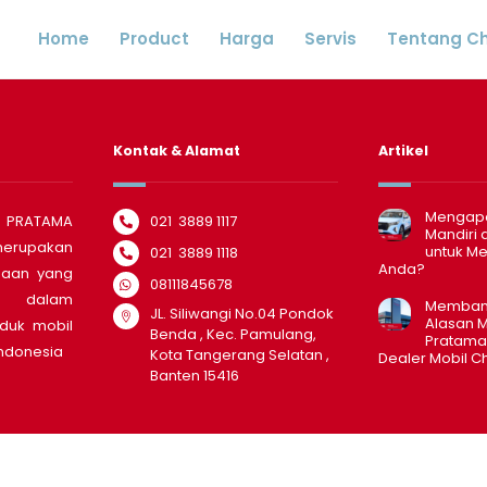
Home
Product
Harga
Servis
Tentang C
Kontak & Alamat
Artikel
Mengapa
PRATAMA
021 3889 1117
Mandiri 
rupakan
untuk Me
021 3889 1118
Anda?
haan yang
08111845678
 dalam
Membang
JL. Siliwangi No.04 Pondok
Alasan M
duk mobil
Benda , Kec. Pamulang,
Pratama
Indonesia
Kota Tangerang Selatan ,
Dealer Mobil C
Banten 15416