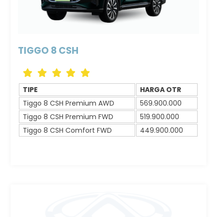
TIGGO 8 CSH
Icon
Icon
Icon
Icon
Icon
label
label
label
label
label
TIPE
HARGA OTR
Tiggo 8 CSH Premium AWD
569.900.000
Tiggo 8 CSH Premium FWD
519.900.000
Tiggo 8 CSH Comfort FWD
449.900.000