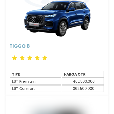
TIGGO 8
Icon
Icon
Icon
Icon
Icon
label
label
label
label
label
TIPE
HARGA OTR
1.6T Premium
402.500.000
1.6T Comfort
362.500.000