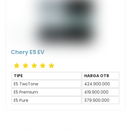
Chery E5 EV
Icon
Icon
Icon
Icon
Icon
label
label
label
label
label
TIPE
HARGA OTR
E5 TwoTone
424.900.000
E5 Premium
419.900.000
E5 Pure
379.900.000